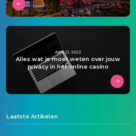
April 21, 2022
Alles wat je moet weten over jouw
privacy in het online casino
Laatste Artikelen