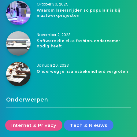
Oktober 30, 2025
Waarom lasersnijden zo populair is bij
maatwerkprojecten
November 2, 2023
Software die elke fashion-ondernemer
nodig heeft
Januari 20, 2023
Onderweg je naamsbekendheid vergroten
Onderwerpen
Internet & Privacy
Tech & Nieuws