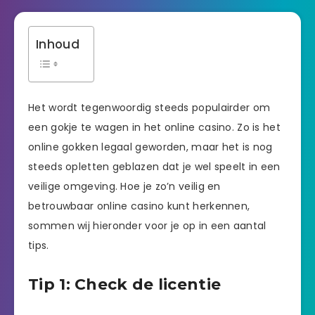
Inhoud
Het wordt tegenwoordig steeds populairder om
een gokje te wagen in het online casino. Zo is het
online gokken legaal geworden, maar het is nog
steeds opletten geblazen dat je wel speelt in een
veilige omgeving. Hoe je zo’n veilig en
betrouwbaar online casino kunt herkennen,
sommen wij hieronder voor je op in een aantal
tips.
Tip 1: Check de licentie