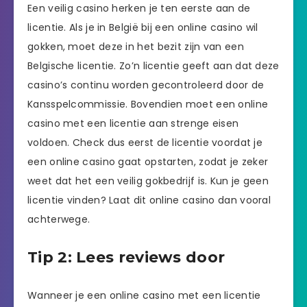
Een veilig casino herken je ten eerste aan de
licentie. Als je in België bij een online casino wil
gokken, moet deze in het bezit zijn van een
Belgische licentie. Zo’n licentie geeft aan dat deze
casino’s continu worden gecontroleerd door de
Kansspelcommissie. Bovendien moet een online
casino met een licentie aan strenge eisen
voldoen. Check dus eerst de licentie voordat je
een online casino gaat opstarten, zodat je zeker
weet dat het een veilig gokbedrijf is. Kun je geen
licentie vinden? Laat dit online casino dan vooral
achterwege.
Tip 2: Lees reviews door
Wanneer je een online casino met een licentie