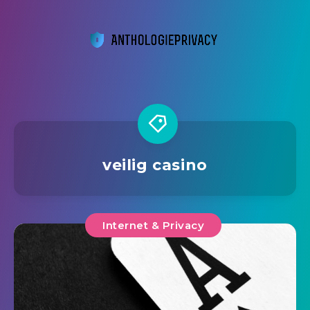
veilig casino
Internet & Privacy