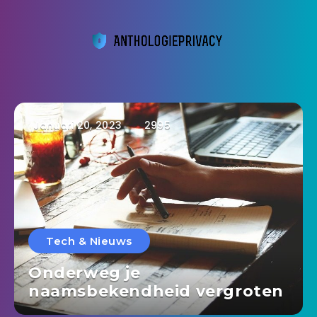
Januari 20, 2023
2995
Tech & Nieuws
Onderweg je
naamsbekendheid vergroten