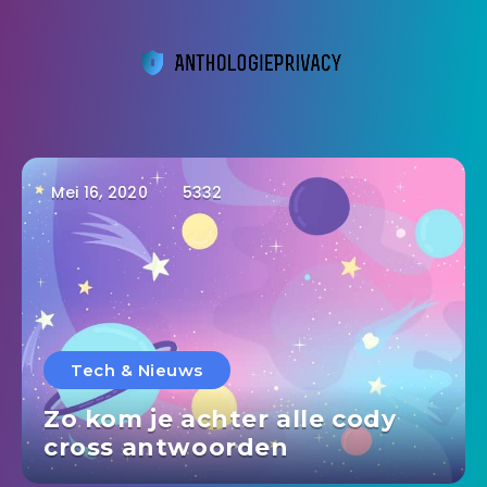
Mei 16, 2020
5332
Tech & Nieuws
Zo kom je achter alle cody
cross antwoorden