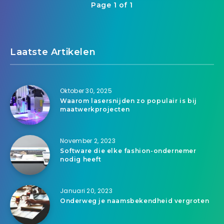
Page 1 of 1
Laatste Artikelen
Oktober 30, 2025
Waarom lasersnijden zo populair is bij
maatwerkprojecten
November 2, 2023
Software die elke fashion-ondernemer
nodig heeft
Januari 20, 2023
Onderweg je naamsbekendheid vergroten