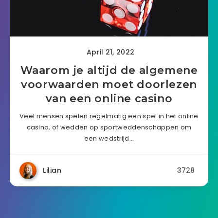
April 21, 2022
Waarom je altijd de algemene
voorwaarden moet doorlezen
van een online casino
Veel mensen spelen regelmatig een spel in het online
casino, of wedden op sportweddenschappen om
een wedstrijd…
Lilian
3728