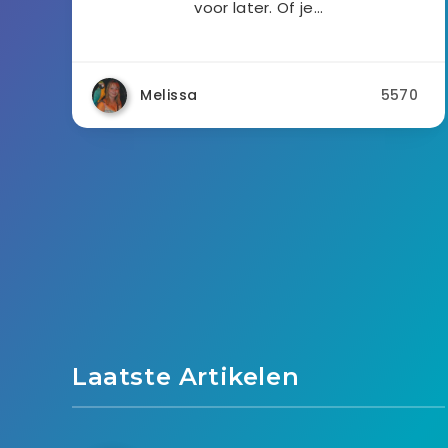
voor later. Of je…
Melissa
5570
Laatste Artikelen