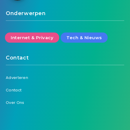
Onderwerpen
Internet & Privacy
Tech & Nieuws
Contact
Adverteren
Contact
Over Ons